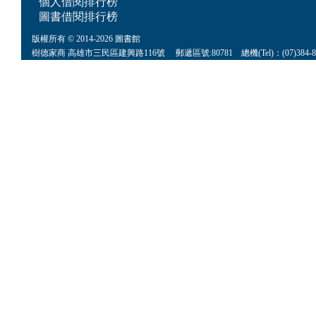
個人借閱排行榜
圖書借閱排行榜
版權所有 © 2014-2026 圖書館
樹德家商 高雄市三民區建興路116號 郵遞區號:80781 總機(Tel)：(07)384-8622 傳真(