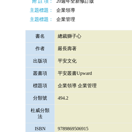
附 註 項：
20週年全新修訂版
主題標題：
企業領導
主題標題：
企業管理
書名
總裁獅子心
作者
嚴長壽著
出版項
平安文化
叢書項
平安叢書Upward
標題項
企業領導 企業管理
分類號
494.2
杜威分類
法
ISBN
9789869506915