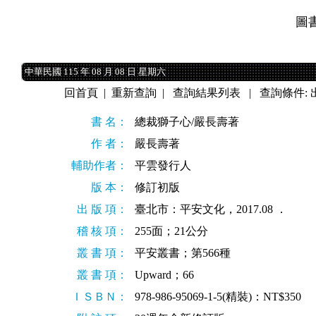
圖
中華民國 115 年 08 月 08 日 星期六
中華民國 115 年 08 月 08 日 星期六
回首頁
|
重新查詢
|
查詢結果列表
| 查詢條件:
書 名：
總裁獅子心/嚴長壽著
作 者：
嚴長壽著
輔助作者：
平雲發行人
版 本：
修訂初版
出 版 項：
臺北市：平安文化，2017.08 ．
稽 核 項：
255面；21公分
叢 書 項：
平安叢書；第566種
叢 書 項：
Upward；66
ＩＳＢＮ：
978-986-95069-1-5(精裝)：NT$350