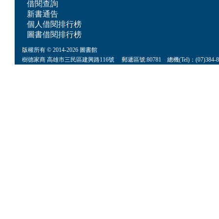
借閱查詢
新書通告
個人借閱排行榜
圖書借閱排行榜
版權所有 © 2014-2026 圖書館
樹德家商 高雄市三民區建興路116號 郵遞區號:80781 總機(Tel)：(07)384-8622 傳真(