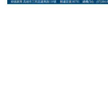
樹德家商 高雄市三民區建興路116號 郵遞區號:80781 總機(Tel)：(07)384-8622 傳真(