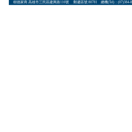
樹德家商 高雄市三民區建興路116號 郵遞區號:80781 總機(Tel)：(07)384-8622 傳真(