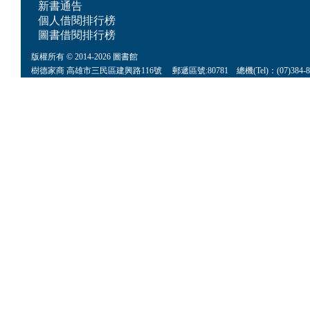
新書通告
個人借閱排行榜
圖書借閱排行榜
版權所有 © 2014-2026 圖書館
樹德家商 高雄市三民區建興路116號 郵遞區號:80781 總機(Tel)：(07)384-8622 傳真(