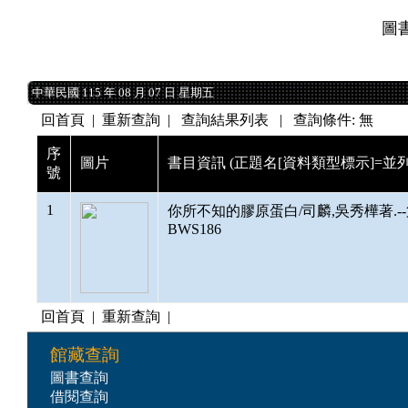
圖
中華民國 115 年 08 月 07 日 星期五
中華民國 115 年 08 月 07 日 星期五
回首頁
|
重新查詢
| 查詢結果列表 | 查詢條件: 無
序
圖片
書目資訊 (正題名[資料類型標示]=並列
號
1
你所不知的膠原蛋白/司麟,吳秀樺著.--第一版
BWS186
回首頁
|
重新查詢
|
館藏查詢
圖書查詢
借閱查詢