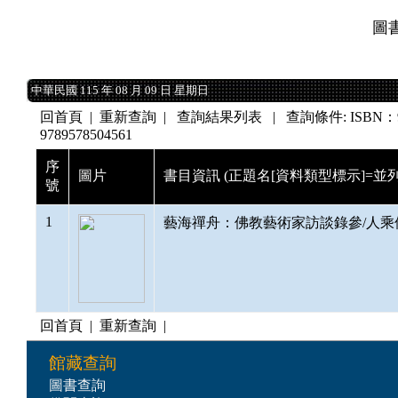
圖
中華民國 115 年 08 月 09 日 星期日
中華民國 115 年 08 月 09 日 星期日
回首頁
|
重新查詢
| 查詢結果列表 | 查詢條件: ISBN：9789
9789578504561
序
圖片
書目資訊 (正題名[資料類型標示]=並列
號
1
藝海禪舟：佛教藝術家訪談錄參/人乘佛刊作者
回首頁
|
重新查詢
|
館藏查詢
圖書查詢