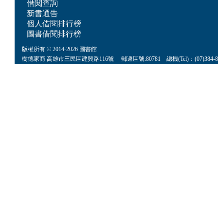
借閱查詢
新書通告
個人借閱排行榜
圖書借閱排行榜
版權所有 © 2014-2026 圖書館
樹德家商 高雄市三民區建興路116號 郵遞區號:80781 總機(Tel)：(07)384-8622 傳真(