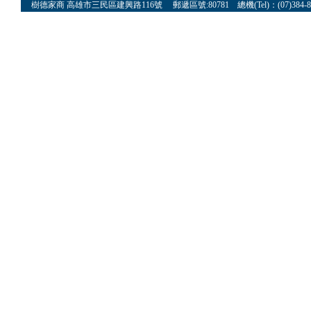
樹德家商 高雄市三民區建興路116號 郵遞區號:80781 總機(Tel)：(07)384-8622 傳真(