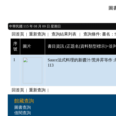
圖
中華民國 115 年 08 月 09 日 星期日
中華民國 115 年 08 月 09 日 星期日
回首頁
|
重新查詢
| 查詢結果列表 | 查詢條件: 書名：
序
圖片
書目資訊 (正題名[資料類型標示]=並列
號
1
Sauce法式料理的新醬汁/荒井昇等作 ;胡家齊譯
113
回首頁
|
重新查詢
|
館藏查詢
圖書查詢
借閱查詢