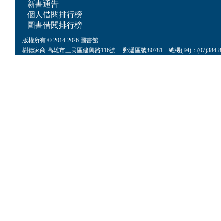
新書通告
個人借閱排行榜
圖書借閱排行榜
版權所有 © 2014-2026 圖書館
樹德家商 高雄市三民區建興路116號 郵遞區號:80781 總機(Tel)：(07)384-8622 傳真(