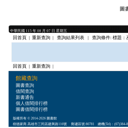
圖
中華民國 115 年 08 月 07 日 星期五
中華民國 115 年 08 月 07 日 星期五
回首頁
|
重新查詢
| 查詢結果列表 | 查詢條件: 標題
回首頁
|
重新查詢
|
館藏查詢
圖書查詢
借閱查詢
新書通告
個人借閱排行榜
圖書借閱排行榜
版權所有 © 2014-2026 圖書館
樹德家商 高雄市三民區建興路116號 郵遞區號:80781 總機(Tel)：(07)384-8622 傳真(