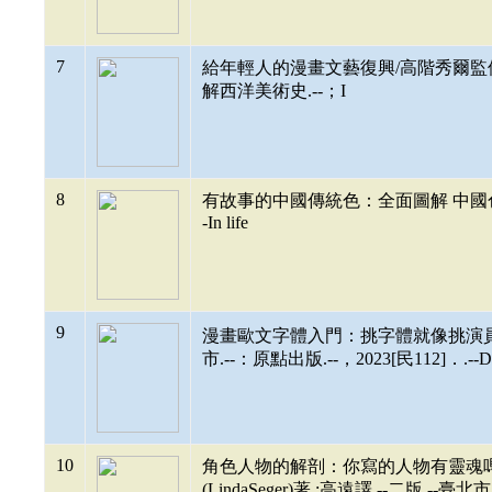
7
給年輕人的漫畫文藝復興/高階秀爾監修 ;桑田
解西洋美術史.--；I
8
有故事的中國傳統色：全面圖解 中國色彩的永恆
-In life
9
漫畫歐文字體入門：挑字體就像挑演員,零
市.--：原點出版.--，2023[民112]．.--Do
10
角色人物的解剖：你寫的人物有靈魂嗎
(LindaSeger)著 ;高遠譯.--二版.--臺北市.