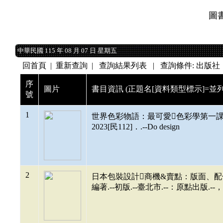
圖
中華民國 115 年 08 月 07 日 星期五
中華民國 115 年 08 月 07 日 星期五
回首頁
|
重新查詢
| 查詢結果列表 | 查詢條件: 出版
序
圖片
書目資訊 (正題名[資料類型標示]=並列
號
1
世界色彩物語：最可愛色彩學第一課/城一
2023[民112]．.--Do design
2
日本包裝設計商機&賣點：版面、配色、
編著.--初版.--臺北市.--：原點出版.--，202