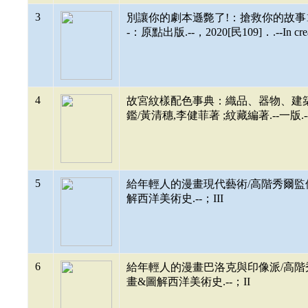
3
別讓你的劇本遜斃了!：搶救你的故事100法則。/
-：原點出版.--，2020[民109]．.--In crea
4
故宮紋樣配色事典：織品、器物、建築!
鑑/黃清穗,李健菲著 ;紋藏編著.--一版.--臺北
5
給年輕人的漫畫現代藝術/高階秀爾監修 ;鄭麗
解西洋美術史.--；III
6
給年輕人的漫畫巴洛克與印像派/高階秀爾監修 
畫&圖解西洋美術史.--；II