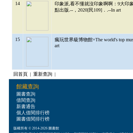
14
印象派,看不懂就沒印象啊啊：9大印象神
點出版.--，2020[民109]．.--In art
15
瘋玩世界級博物館=The world's top mu
art
回首頁
|
重新查詢
|
館藏查詢
圖書查詢
借閱查詢
新書通告
個人借閱排行榜
圖書借閱排行榜
版權所有 © 2014-2026 圖書館