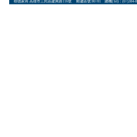
樹德家商 高雄市三民區建興路116號 郵遞區號:80781 總機(Tel)：(07)384-8622 傳真(