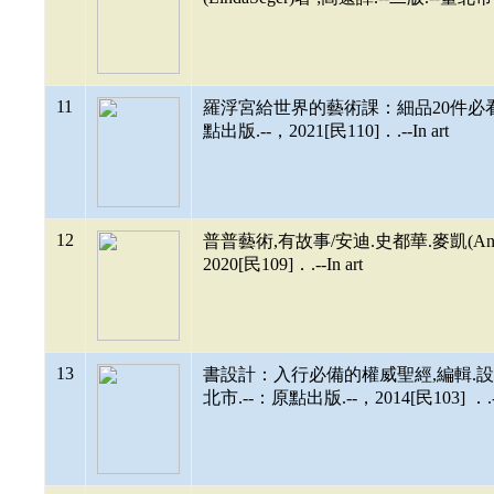
11
羅浮宮給世界的藝術課：細品20件必看珍
點出版.--，2021[民110]．.--In art
12
普普藝術,有故事/安迪.史都華.麥凱(Andy S
2020[民109]．.--In art
13
書設計：入行必備的權威聖經,編輯.設計.印刷
北市.--：原點出版.--，2014[民103] ．.--P