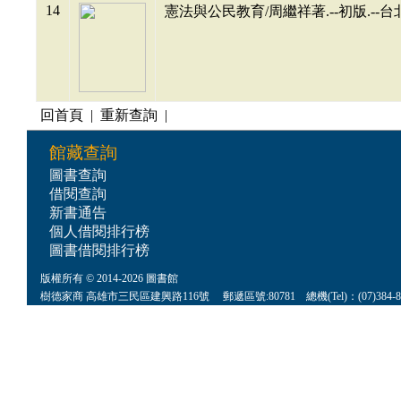
14
憲法與公民教育/周繼祥著.--初版.--台北
回首頁
|
重新查詢
|
館藏查詢
圖書查詢
借閱查詢
新書通告
個人借閱排行榜
圖書借閱排行榜
版權所有 © 2014-2026 圖書館
樹德家商 高雄市三民區建興路116號 郵遞區號:80781 總機(Tel)：(07)384-8622 傳真(