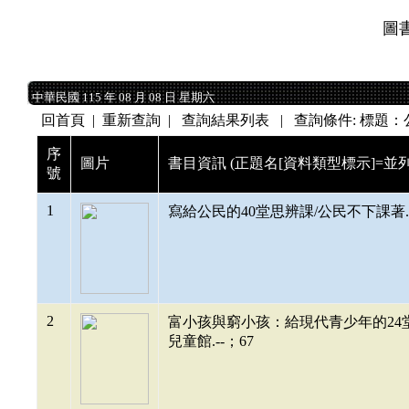
圖
中華民國 115 年 08 月 08 日 星期六
中華民國 115 年 08 月 08 日 星期六
回首頁
|
重新查詢
| 查詢結果列表 | 查詢條件: 標題
序
圖片
書目資訊 (正題名[資料類型標示]=並列
號
1
寫給公民的40堂思辨課/公民不下課著.--初版
2
富小孩與窮小孩：給現代青少年的24堂財務思
兒童館.--；67