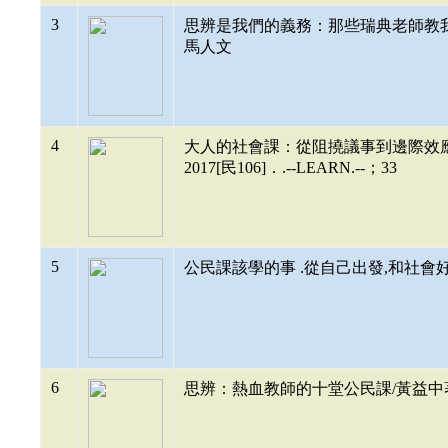
3
思辨是我們的義務：那些瑞典老師教我的事/吳媛
馬人文
4
大人的社會課：從阻撓議事到邊際效應,搞懂
2017[民106]．.--LEARN.--；33
5
公民課該學的事 .從自己出發,和社會好好相處
6
思辨：熱血教師的十堂公民課/黃益中著.--