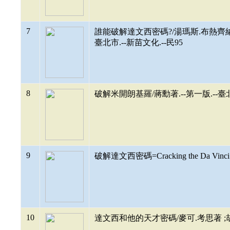
7
誰能破解達文西密碼?/湯瑪斯.布熱齊納(Thomas
臺北市.--新苗文化.--民95
8
破解米開朗基羅/蔣勳著.--第一版.--臺
9
破解達文西密碼=Cracking the Da Vinc
10
達文西和他的天才密碼/麥可.考思著 ;胡依嘉