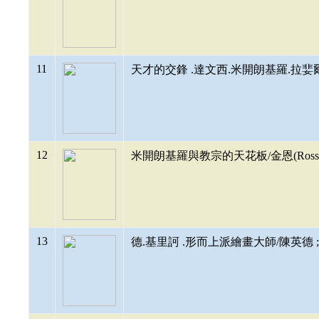
11
天才的交鋒 .達文西.米開朗基羅.拉婓爾三傑畫
12
米開朗基羅與教宗的天花板/金恩(Ross K
13
德.基里訶 .形而上派繪畫大師/陳英德 ;