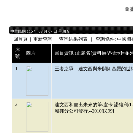
圖
中華民國 115 年 08 月 07 日 星期五
中華民國 115 年 08 月 07 日 星期五
回首頁
|
重新查詢
| 查詢結果列表 | 查詢條件: 中國圖書分
序
圖片
書目資訊 (正題名[資料類型標示]=並列
號
1
王者之爭：達文西與米開朗基羅的世紀對決/謝
2
達文西和畫出未來的筆/盧卡.諾維利(Luca
城邦分公司發行.--2010[民99]