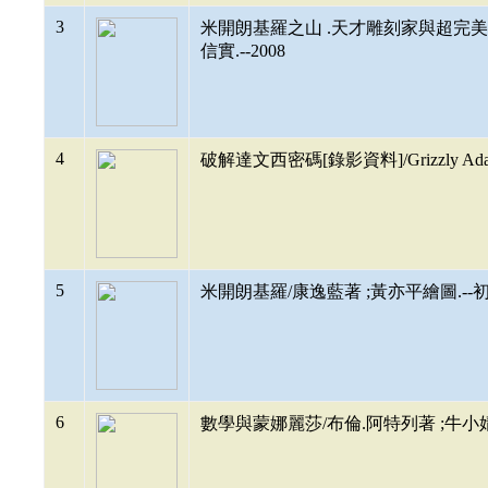
3
米開朗基羅之山 .天才雕刻家與超完美大理石/艾
信實.--2008
4
破解達文西密碼[錄影資料]/Grizzly Adams
5
米開朗基羅/康逸藍著 ;黃亦平繪圖.--初版.
6
數學與蒙娜麗莎/布倫.阿特列著 ;牛小婧鄒瑩