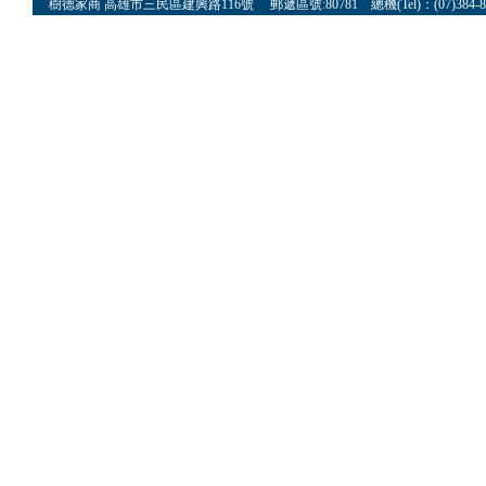
樹德家商 高雄市三民區建興路116號 郵遞區號:80781 總機(Tel)：(07)384-8622 傳真(