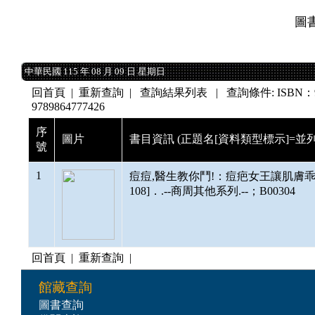
圖
中華民國 115 年 08 月 09 日 星期日
中華民國 115 年 08 月 09 日 星期日
回首頁
|
重新查詢
| 查詢結果列表 | 查詢條件: ISBN：9789
9789864777426
序
圖片
書目資訊 (正題名[資料類型標示]=並列
號
1
痘痘,醫生教你鬥!：痘疤女王讓肌膚乖乖聽話
108]．.--商周其他系列.--；B00304
回首頁
|
重新查詢
|
館藏查詢
圖書查詢