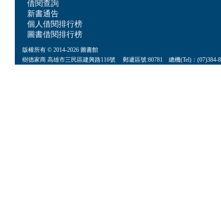
借閱查詢
新書通告
個人借閱排行榜
圖書借閱排行榜
版權所有 © 2014-2026 圖書館
樹德家商 高雄市三民區建興路116號 郵遞區號:80781 總機(Tel)：(07)384-8622 傳真(