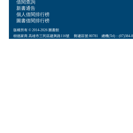
借閱查詢
新書通告
個人借閱排行榜
圖書借閱排行榜
版權所有 © 2014-2026 圖書館
樹德家商 高雄市三民區建興路116號 郵遞區號:80781 總機(Tel)：(07)384-8622 傳真(