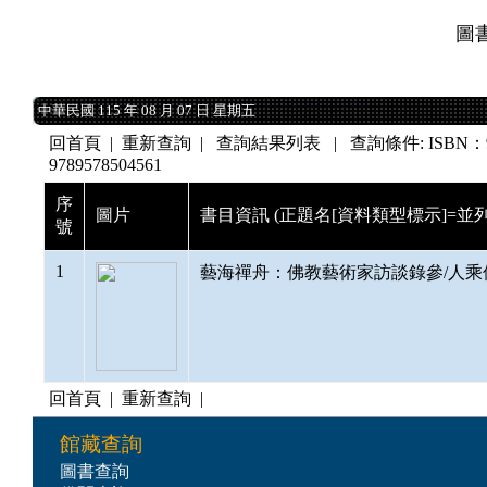
圖
中華民國 115 年 08 月 07 日 星期五
中華民國 115 年 08 月 07 日 星期五
回首頁
|
重新查詢
| 查詢結果列表 | 查詢條件: ISBN：9789
9789578504561
序
圖片
書目資訊 (正題名[資料類型標示]=並列
號
1
藝海禪舟：佛教藝術家訪談錄參/人乘佛刊作者
回首頁
|
重新查詢
|
館藏查詢
圖書查詢