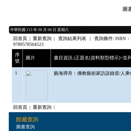
圖
中華民國 115 年 08 月 08 日 星期六
中華民國 115 年 08 月 08 日 星期六
回首頁
|
重新查詢
| 查詢結果列表 | 查詢條件: ISBN：9789
9789578504523
序
圖片
書目資訊 (正題名[資料類型標示]=並列
號
1
藝海禪舟：佛教藝術家訪談錄壹/人乘佛刊作者
回首頁
|
重新查詢
|
館藏查詢
圖書查詢