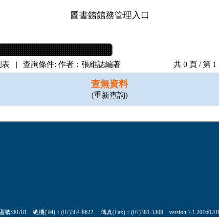
圖書館館務管理入口
表 | 查詢條件: 作者：張維誌編著
共 0 頁 / 第 
查無資料
(
重新查詢
)
機(Tel)：(07)384-8622 傳真(Fax)：(07)381-3308 version 7.1.2016070