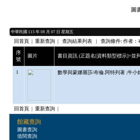
圖
中華民國 115 年 08 月 07 日 星期五
中華民國 115 年 08 月 07 日 星期五
回首頁
|
重新查詢
| 查詢結果列表 | 查詢條件: 作者：
序
圖片
書目資訊 (正題名[資料類型標示]=並列
號
1
數學與蒙娜麗莎/布倫.阿特列著 ;牛小婧鄒瑩
回首頁
|
重新查詢
|
館藏查詢
圖書查詢
借閱查詢