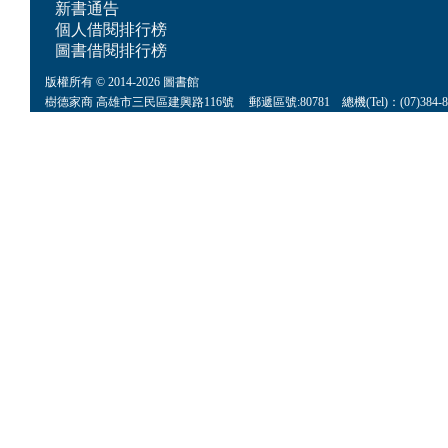
新書通告
個人借閱排行榜
圖書借閱排行榜
版權所有 © 2014-2026 圖書館
樹德家商 高雄市三民區建興路116號 郵遞區號:80781 總機(Tel)：(07)384-8622 傳真(