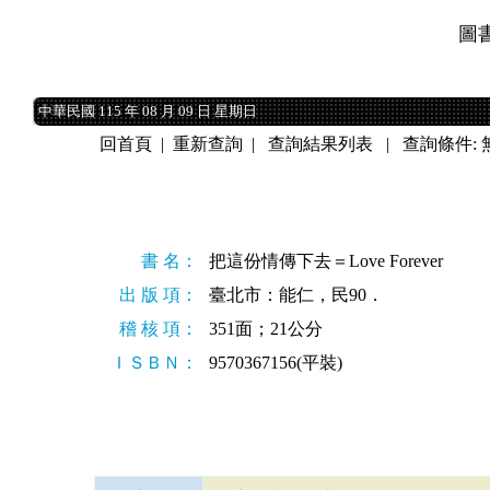
圖
中華民國 115 年 08 月 09 日 星期日
中華民國 115 年 08 月 09 日 星期日
回首頁
|
重新查詢
|
查詢結果列表
| 查詢條件: 
書 名：
把這份情傳下去＝Love Forever
出 版 項：
臺北市：能仁，民90．
稽 核 項：
351面；21公分
ＩＳＢＮ：
9570367156(平裝)