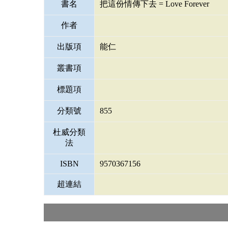
書名
把這份情傳下去 = Love Forever
作者
出版項
能仁
叢書項
標題項
分類號
855
杜威分類
法
ISBN
9570367156
超連結