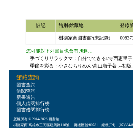
註記
館別/館藏地
登錄
樹德家商圖書館/(未記錄)
00837
您可能對下列書目也會有興趣…
手づくりリラックマ：自分でできる!/寺西恵里子 ;森留美子
季節を彩る：小さなちりめん/高山順子著 .--初版.--東
館藏查詢
圖書查詢
借閱查詢
新書通告
個人借閱排行榜
圖書借閱排行榜
版權所有 © 2014-2026 圖書館
樹德家商 高雄市三民區建興路116號 郵遞區號:80781 總機(Tel)：(07)384-8622 傳真(