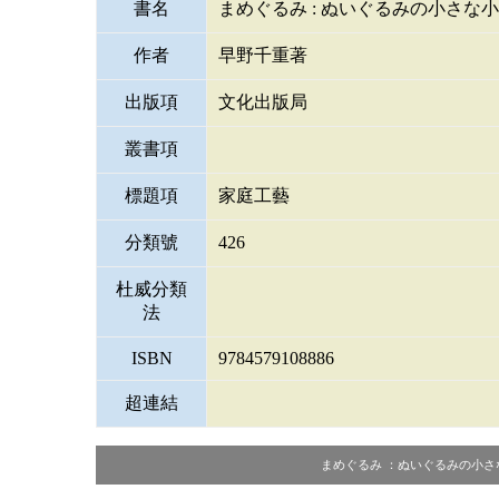
書名
まめぐるみ : ぬいぐるみの小さな
作者
早野千重著
出版項
文化出版局
叢書項
標題項
家庭工藝
分類號
426
杜威分類
法
ISBN
9784579108886
超連結
まめぐるみ ：ぬいぐるみの小さな小さな