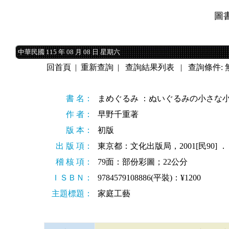
圖
中華民國 115 年 08 月 08 日 星期六
中華民國 115 年 08 月 08 日 星期六
回首頁
|
重新查詢
|
查詢結果列表
| 查詢條件: 
書 名：
まめぐるみ ：ぬいぐるみの小さな小
作 者：
早野千重著
版 本：
初版
出 版 項：
東京都：文化出版局，2001[民90] ．
稽 核 項：
79面：部份彩圖；22公分
ＩＳＢＮ：
9784579108886(平裝)：¥1200
主題標題：
家庭工藝