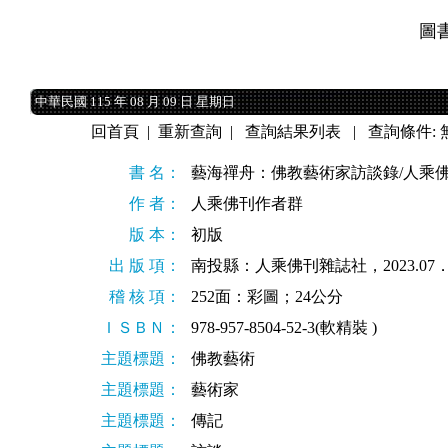
圖
中華民國 115 年 08 月 09 日 星期日
中華民國 115 年 08 月 09 日 星期日
回首頁
|
重新查詢
|
查詢結果列表
| 查詢條件: 
書 名：
藝海禪舟：佛教藝術家訪談錄/人乘佛
作 者：
人乘佛刊作者群
版 本：
初版
出 版 項：
南投縣：人乘佛刊雜誌社，2023.07
稽 核 項：
252面：彩圖；24公分
ＩＳＢＮ：
978-957-8504-52-3(軟精裝 )
主題標題：
佛教藝術
主題標題：
藝術家
主題標題：
傳記