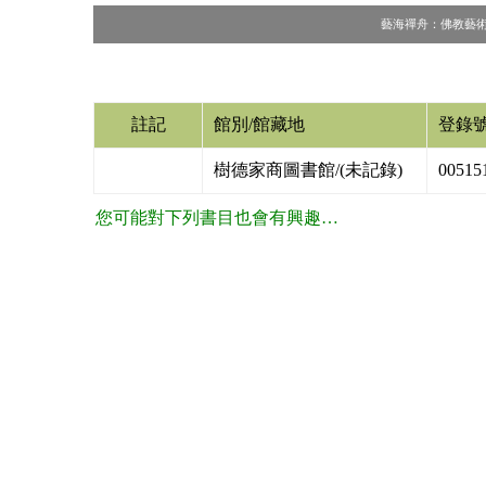
藝海禪舟：佛教藝術家訪談
註記
館別/館藏地
登錄
樹德家商圖書館/(未記錄)
00515
您可能對下列書目也會有興趣…