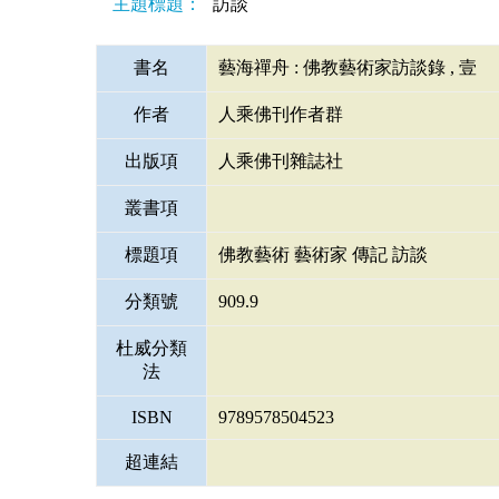
主題標題：
訪談
書名
藝海禪舟 : 佛教藝術家訪談錄 , 壹
作者
人乘佛刊作者群
出版項
人乘佛刊雜誌社
叢書項
標題項
佛教藝術 藝術家 傳記 訪談
分類號
909.9
杜威分類
法
ISBN
9789578504523
超連結