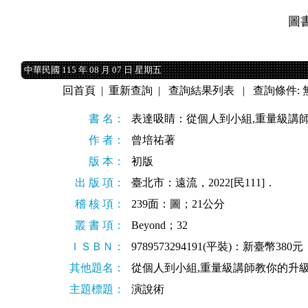
圖
中華民國 115 年 08 月 07 日 星期五
中華民國 115 年 08 月 07 日 星期五
回首頁
|
重新查詢
|
查詢結果列表
| 查詢條件: 
書 名：
表達吸睛：從個人到小組,重量級講
作 者：
曾培祐著
版 本：
初版
出 版 項：
臺北市：遠流，2022[民111]．
稽 核 項：
239面：圖；21公分
叢 書 項：
Beyond；32
ＩＳＢＮ：
9789573294191(平裝)：新臺幣380元
其他題名：
從個人到小組,重量級講師教你的升
主題標題：
演說術