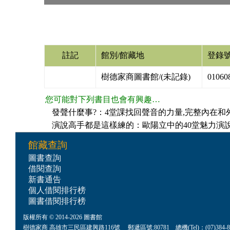
註記
館別/館藏地
登錄
樹德家商圖書館/(未記錄)
01060
您可能對下列書目也會有興趣…
發聲什麼事?：4堂課找回聲音的力量,完整內在和外在的自己/魏
演說高手都是這樣練的：歐陽立中的40堂魅力演說課/歐陽立中
館藏查詢
圖書查詢
借閱查詢
新書通告
個人借閱排行榜
圖書借閱排行榜
版權所有 © 2014-2026 圖書館
樹德家商 高雄市三民區建興路116號 郵遞區號:80781 總機(Tel)：(07)384-8622 傳真(