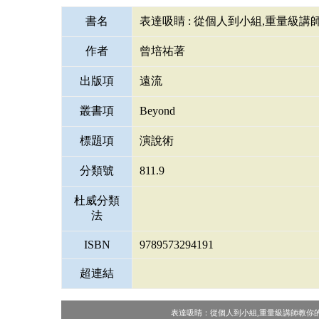
書名
表達吸睛 : 從個人到小組,重量級
作者
曾培祐著
出版項
遠流
叢書項
Beyond
標題項
演說術
分類號
811.9
杜威分類
法
ISBN
9789573294191
超連結
表達吸睛：從個人到小組,重量級講師教你的升級說話課/曾