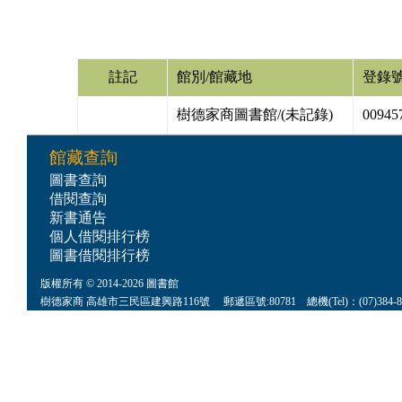
註記
館別/館藏地
登錄
樹德家商圖書館/(未記錄)
00945
館藏查詢
圖書查詢
借閱查詢
新書通告
個人借閱排行榜
圖書借閱排行榜
版權所有 © 2014-2026 圖書館
樹德家商 高雄市三民區建興路116號 郵遞區號:80781 總機(Tel)：(07)384-8622 傳真(