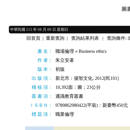
圖
中華民國 115 年 08 月 09 日 星期日
中華民國 115 年 08 月 09 日 星期日
回首頁
|
重新查詢
|
查詢結果列表
| 查詢條件:
書 名：
職場倫理＝Business ethics
作 者：
朱立安著
版 本：
初版
出 版 項：
新北市：揚智文化, 2012[民101]
稽 核 項：
10,392面：圖；23公分
叢 書 項：
通識教育叢書
ＩＳＢＮ：
9789862980422(平裝)：新臺幣450元
標 題 項：
職業倫理