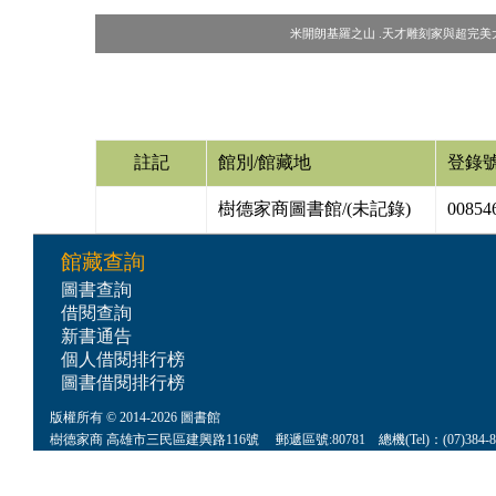
米開朗基羅之山 .天才雕刻家與超完美大理石/艾瑞克
註記
館別/館藏地
登錄
樹德家商圖書館/(未記錄)
00854
館藏查詢
圖書查詢
借閱查詢
新書通告
個人借閱排行榜
圖書借閱排行榜
版權所有 © 2014-2026 圖書館
樹德家商 高雄市三民區建興路116號 郵遞區號:80781 總機(Tel)：(07)384-8622 傳真(