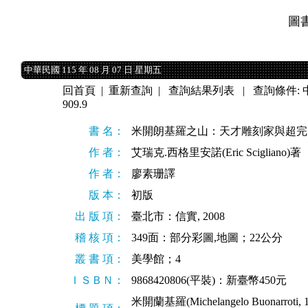
圖
中華民國 115 年 08 月 07 日 星期五
中華民國 115 年 08 月 07 日 星期五
回首頁
|
重新查詢
|
查詢結果列表
| 查詢條件:
909.9
書 名：
米開朗基羅之山：天才雕刻家與超完
作 者：
艾瑞克.西格里安諾(Eric Scigliano)著
作 者：
廖素珊譯
版 本：
初版
出 版 項：
臺北市：信實, 2008
稽 核 項：
349面：部分彩圖,地圖；22公分
叢 書 項：
美學館；4
ＩＳＢＮ：
9868420806(平裝)：新臺幣450元
米開蘭基羅(Michelangelo Buonarroti, 1