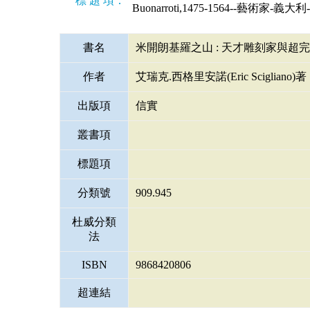
標 題 項：
Buonarroti,1475-1564--藝術家-義大
書名
米開朗基羅之山 : 天才雕刻家與超
作者
艾瑞克.西格里安諾(Eric Scigliano)著
出版項
信實
叢書項
標題項
分類號
909.945
杜威分類
法
ISBN
9868420806
超連結