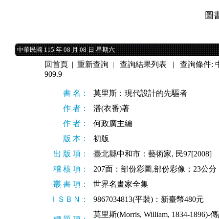
圖
中華民國 115 年 08 月 08 日 星期六
中華民國 115 年 08 月 08 日 星期六
回首頁
|
重新查詢
|
查詢結果列表
| 查詢條件:
909.9
書 名：
莫里斯：現代設計的先驅者
作 者：
潘(衣番)著
作 者：
何政廣主編
版 本：
初版
出 版 項：
臺北縣中和市：藝術家, 民97[2008]
稽 核 項：
207面：部份彩圖,部份彩像；23公分
叢 書 項：
世界名畫家全集
ＩＳＢＮ：
9867034813(平裝)：新臺幣480元
莫里斯(Morris, William, 1834-1896)-傳