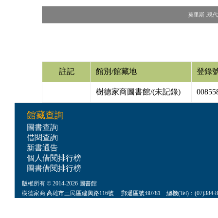
莫里斯 .現代設
註記
館別/館藏地
登錄
樹德家商圖書館/(未記錄)
00855
館藏查詢
圖書查詢
借閱查詢
新書通告
個人借閱排行榜
圖書借閱排行榜
版權所有 © 2014-2026 圖書館
樹德家商 高雄市三民區建興路116號 郵遞區號:80781 總機(Tel)：(07)384-8622 傳真(