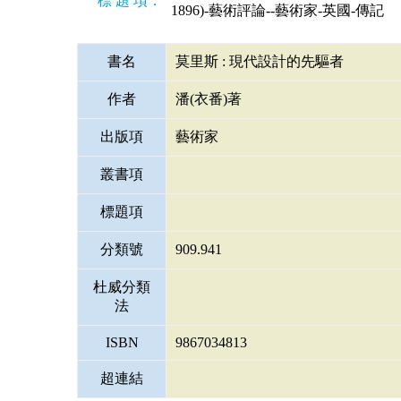
標 題 項：
1896)-藝術評論--藝術家-英國-傳記
書名
莫里斯 : 現代設計的先驅者
作者
潘(衣番)著
出版項
藝術家
叢書項
標題項
分類號
909.941
杜威分類
法
ISBN
9867034813
超連結