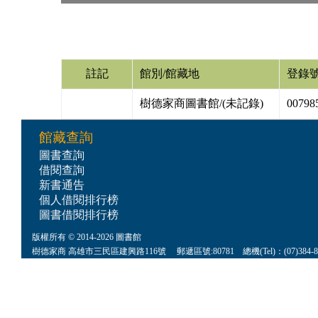
註記
館別/館藏地
登錄
樹德家商圖書館/(未記錄)
00798
館藏查詢
圖書查詢
借閱查詢
新書通告
個人借閱排行榜
圖書借閱排行榜
版權所有 © 2014-2026 圖書館
樹德家商 高雄市三民區建興路116號 郵遞區號:80781 總機(Tel)：(07)384-8622 傳真(