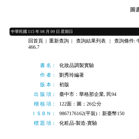
圖
中華民國 115 年 08 月 09 日 星期日
中華民國 115 年 08 月 09 日 星期日
回首頁
|
重新查詢
|
查詢結果列表
| 查詢條件:
466.7
書 名：
化妝品調製實驗
作 者：
劉秀玲編著
版 本：
初版
出 版 項：
臺中市：華格那企業, 民94
稽 核 項：
122面：圖；26公分
ＩＳＢＮ：
9867176162(平裝)：新臺幣150
標 題 項：
化粧品-製造-實驗