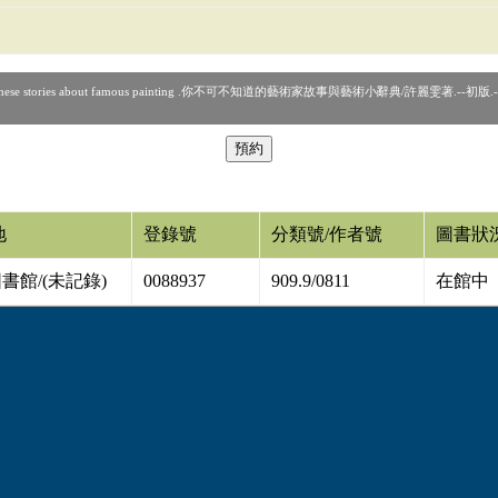
these stories about famous painting .你不可不知道的藝術家故事與藝術小辭典/許麗雯著.--初版
地
登錄號
分類號/作者號
圖書狀
書館/(未記錄)
0088937
909.9/0811
在館中