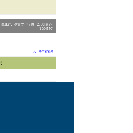
.--臺北市.--信實文化行銷.--2008[民97]
(1094550)
以下為本館館藏
況