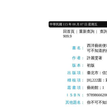
中華民國 115 年 08 月 07 日 星期五
中華民國 115 年 08 月 07 日 星期五
回首頁
|
重新查詢
|
查
909.9
西洋藝術便利貼＝Yo
書 名：
可不知道的
作 者：
許麗雯著
版 本：
初版
出 版 項：
臺北市：信實文
稽 核 項：
[8],222
叢 書 項：
藝術館；1
ＩＳＢＮ：
97898666
其他題名：
你不可不知