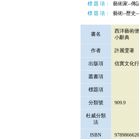
標 題 項：
藝術家--傳
標 題 項：
藝術--歷史-
西洋藝術便利貼 
書名
小辭典
作者
許麗雯著
出版項
信實文化
叢書項
標題項
分類號
909.9
杜威分類
法
ISBN
978986662