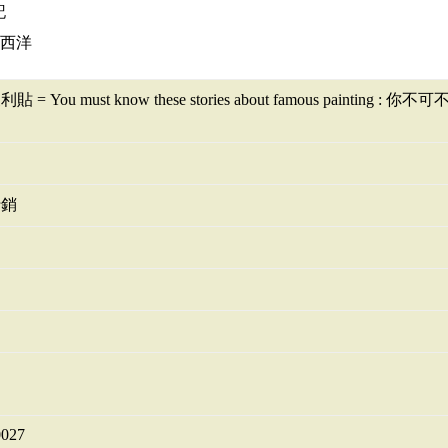
記
-西洋
= You must know these stories about famous painti
行銷
0027