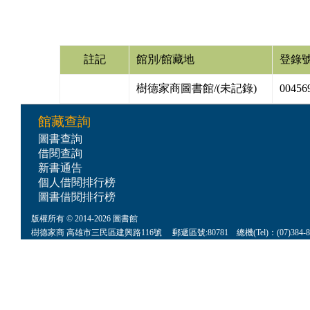
註記
館別/館藏地
登錄
樹德家商圖書館/(未記錄)
00456
館藏查詢
圖書查詢
借閱查詢
新書通告
個人借閱排行榜
圖書借閱排行榜
版權所有 © 2014-2026 圖書館
樹德家商 高雄市三民區建興路116號 郵遞區號:80781 總機(Tel)：(07)384-8622 傳真(