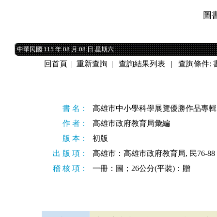
圖
中華民國 115 年 08 月 08 日 星期六
中華民國 115 年 08 月 08 日 星期六
回首頁
|
重新查詢
|
查詢結果列表
| 查詢條件:
書 名：
高雄市中小學科學展覽優勝作品專輯
作 者：
高雄市政府教育局彙編
版 本：
初版
出 版 項：
高雄市：高雄市政府教育局, 民76-88
稽 核 項：
一冊：圖；26公分(平裝)：贈