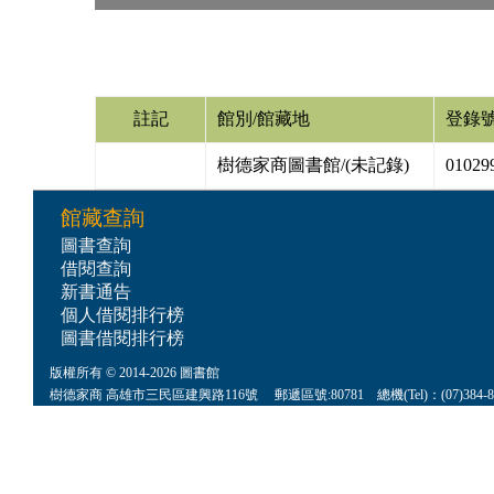
註記
館別/館藏地
登錄
樹德家商圖書館/(未記錄)
01029
館藏查詢
圖書查詢
借閱查詢
新書通告
個人借閱排行榜
圖書借閱排行榜
版權所有 © 2014-2026 圖書館
樹德家商 高雄市三民區建興路116號 郵遞區號:80781 總機(Tel)：(07)384-8622 傳真(