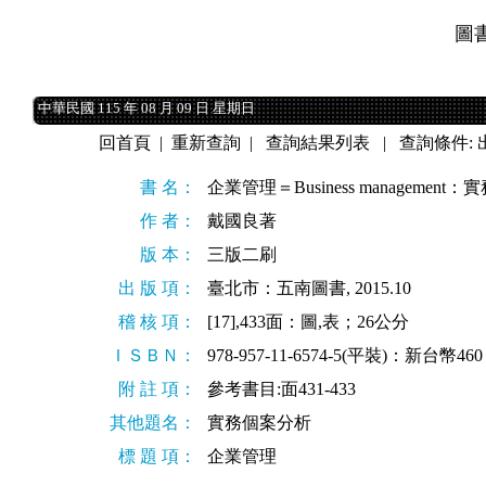
圖
中華民國 115 年 08 月 09 日 星期日
中華民國 115 年 08 月 09 日 星期日
回首頁
|
重新查詢
|
查詢結果列表
| 查詢條件:
書 名：
企業管理＝Business managemen
作 者：
戴國良著
版 本：
三版二刷
出 版 項：
臺北市：五南圖書, 2015.10
稽 核 項：
[17],433面：圖,表；26公分
ＩＳＢＮ：
978-957-11-6574-5(平裝)：新台幣460
附 註 項：
參考書目:面431-433
其他題名：
實務個案分析
標 題 項：
企業管理