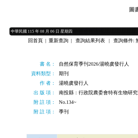
圖
中華民國 115 年 08 月 06 日 星期四
中華民國 115 年 08 月 06 日 星期四
回首頁
|
重新查詢
|
查詢結果列表
| 查詢條件: 
書 名：
自然保育季刊2026/湯曉虞發行人
資料類型：
期刊
作 者：
湯曉虞發行人
出 版 項：
南投縣：行政院農委會特有生物研究保
附 註 項：
No.134~
附 註 項：
季刊