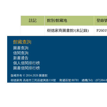
註記
館別/館藏地
登錄
樹德家商圖書館/(未記錄)
P2601
館藏查詢
圖書查詢
借閱查詢
新書通告
個人借閱排行榜
圖書借閱排行榜
版權所有 © 2014-2026 圖書館
樹德家商 高雄市三民區建興路116號 郵遞區號:80781 總機(Tel)：(07)384-8622 傳真(